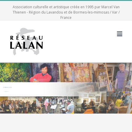
Association culturelle et artistique créée en 1995 par Marcel Van
Thienen - Région du Lavandou et de Bormes-les-mimosas / Var /
France
LE RÉSEAU LALAN
30 ans d'actions culturelles